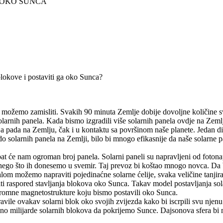
E OKO SUNCA
blokove i postaviti ga oko Sunca?
ožemo zamisliti. Svakih 90 minuta Zemlje dobije dovoljne količine svj
larnih panela. Kada bismo izgradili više solarnih panela ovdje na Zemlj
 pada na Zemlju, čak i u kontaktu sa površinom naše planete. Jedan dio 
 do solarnih panela na Zemlji, bilo bi mnogo efikasnije da naše solarne
t će nam ogroman broj panela. Solarni paneli su napravljeni od fotonapo
e nego što ih donesemo u svemir. Taj prevoz bi koštao mnogo novca. Da b
alom možemo napraviti pojedinaćne solarne ćelije, svaka veličine tanji
i raspored stavljanja blokova oko Sunca. Takav model postavljanja so
ogromne magnetostrukture koju bismo postavili oko Sunca.
avile ovakav solarni blok oko svojih zvijezda kako bi iscrpili svu njenu
no milijarde solarnih blokova da pokrijemo Sunce. Dajsonova sfera bi 