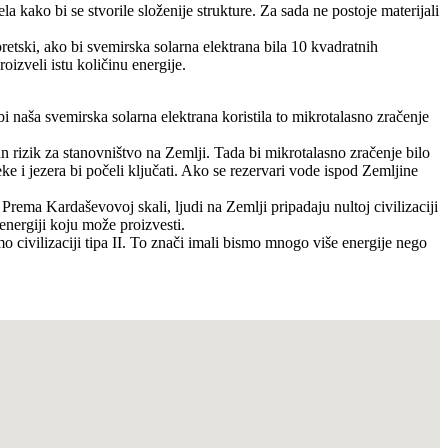
kako bi se stvorile složenije strukture. Za sada ne postoje materijali
retski, ako bi svemirska solarna elektrana bila 10 kvadratnih
izveli istu količinu energije.
bi naša svemirska solarna elektrana koristila to mikrotalasno zračenje
an rizik za stanovništvo na Zemlji. Tada bi mikrotalasno zračenje bilo
eke i jezera bi počeli ključati. Ako se rezervari vode ispod Zemljine
Prema Kardaševovoj skali, ljudi na Zemlji pripadaju nultoj civilizaciji
energiji koju može proizvesti.
 civilizaciji tipa II. To znači imali bismo mnogo više energije nego