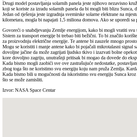
Drugi model postavljanja solarnih panela jeste njihovo nezavisno kruž
koji se koriste za izradu solarnih panela da bi mogli biti blizu Sunca, d
Jedan od rješenja jeste izgradnja svemirske solarne elektrane na mjest
kilometara, mogla bi napajati 1,5 miliona domova. Ako se uporedi sa p
Govoreći o snabdjevanju Zemlje energijom, kako bi mogli vratiti svu t
Sistem za transport energije bi trebao biti bežični. To bi značilo kori
za proizvodnju električne energije. Te antene bi zauzele mnogo prosto
Mogu se koristiti i manje antene kako bi pojačali mikrotalasni signal s
dovoljne jačine da može zagrijati ljudsko tkivo i izazvati bolne opekoti
kore dovoljno zagriju, unutrašnji pritisak bi mogao da dovede do ekspl
Kada bismo mogli zaobići sve ove zastrašujuće nedostatke, postavljanje
zbog toga što ne koristimo svu energiju koju nam pruža Zemlja. Kardaš
Kada bismo bili u mogućnosti da iskoristimo svu energiju Sunca kroz D
što se može zamisliti.
Izvor: NASA Space Centar