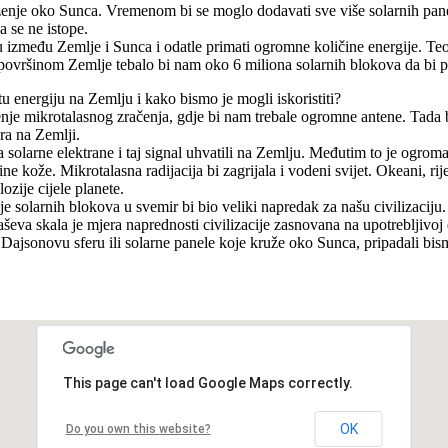
enje oko Sunca. Vremenom bi se moglo dodavati sve više solarnih panela 
a se ne istope.
u između Zemlje i Sunca i odatle primati ogromne količine energije. Teo
ovršinom Zemlje tebalo bi nam oko 6 miliona solarnih blokova da bi pro
u energiju na Zemlju i kako bismo je mogli iskoristiti?
štenje mikrotalasnog zračenja, gdje bi nam trebale ogromne antene. Tada 
ra na Zemlji.
a solarne elektrane i taj signal uhvatili na Zemlju. Međutim to je ogrom
ne kože. Mikrotalasna radijacija bi zagrijala i vodeni svijet. Okeani, rij
ozije cijele planete.
 solarnih blokova u svemir bi bio veliki napredak za našu civilizaciju. 
eva skala je mjera naprednosti civilizacije zasnovana na upotrebljivoj 
ajsonovu sferu ili solarne panele koje kruže oko Sunca, pripadali bismo
This page can't load Google Maps correctly.
OK
Do you own this website?