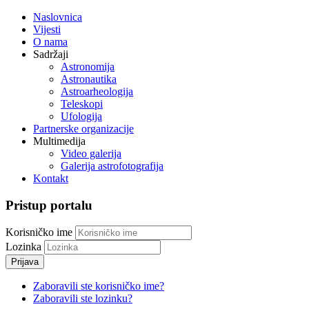
Naslovnica
Vijesti
O nama
Sadržaji
Astronomija
Astronautika
Astroarheologija
Teleskopi
Ufologija
Partnerske organizacije
Multimedija
Video galerija
Galerija astrofotografija
Kontakt
Pristup portalu
Korisničko ime
Lozinka
Prijava
Zaboravili ste korisničko ime?
Zaboravili ste lozinku?