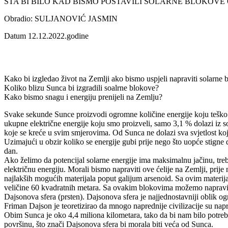
ŠTA BI BILO KAD BISMO POSTAVILI SOLARNE BLOKOV
Obradio: SULJANOVIĆ JASMIN
Datum 12.12.2022.godine
Kako bi izgledao život na Zemlji ako bismo uspjeli napraviti solarne 
Koliko blizu Sunca bi izgradili soalrne blokove?
Kako bismo snagu i energiju prenijeli na Zemlju?
Svake sekunde Sunce proizvodi ogromne količine energije koju teško m
ukupne električne energije koju smo proizveli, samo 3,1 % dolazi iz so
koje se kreće u svim smjerovima. Od Sunca ne dolazi sva svjetlost koja
Uzimajući u obzir koliko se energije gubi prije nego što uopće stigne
dan.
Ako želimo da potencijal solarne energije ima maksimalnu jačinu, treba
električnu energiju. Morali bismo napraviti ove ćelije na Zemlji, prij
najlakših mogućih materijala poput galijum arsenoid. Sa ovim materij
veličine 60 kvadratnih metara. Sa ovakim blokovima možemo napravit
Dajsonova sfera (prsten). Dajsonova sfera je najjednostavniji oblik 
Friman Dajson je teoretizirao da mnogo naprednije civilizacije su napr
Obim Sunca je oko 4,4 miliona kilometara, tako da bi nam bilo potreb
površinu, što znači Dajsonova sfera bi morala biti veća od Sunca.