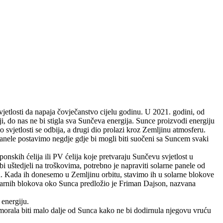
etlosti da napaja čovječanstvo cijelu godinu. U 2021. godini, od
i, do nas ne bi stigla sva Sunčeva energija. Sunce proizvodi energiju
svjetlosti se odbija, a drugi dio prolazi kroz Zemljinu atmosferu.
 panele postavimo negdje gdje bi mogli biti suočeni sa Suncem svaki
nskih ćelija ili PV ćelija koje pretvaraju Sunčevu svjetlost u
i uštedjeli na troškovima, potrebno je napraviti solarne panele od
ra. Kada ih donesemo u Zemljinu orbitu, stavimo ih u solarne blokove
larnih blokova oko Sunca predložio je Friman Dajson, nazvana
 energiju.
morala biti malo dalje od Sunca kako ne bi dodirnula njegovu vruću