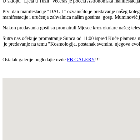
U sklopu "Ljeta u Tuzli" večeras je počela Astronomska manifestacija
Prvi dan manifestacije "DAUT" ozvaničilo je predavanje našeg kole
manifestacije i uručenja zahvalnica našim gostima gosp. Muminović j
Nakon predavanja gosti su promatrali Mjesec kroz okulare našeg teles
Sutra nas očekuje promatranje Sunca od 11:00 ispred Kuće plamena mir
je predavanje na temu "Kosmologija, postanak svemira, njegova ev
Ostatak galerije pogledajte ovde
FB GALERY
!!!