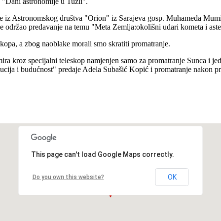
 "Dani astronomije u Tuzli".
ge iz Astronomskog društva "Orion" iz Sarajeva gosp. Muhameda Mumi
e održao predavanje na temu "Meta Zemlja:okolišni udari kometa i ast
kopa, a zbog naoblake morali smo skratiti promatranje.
a kroz specijalni teleskop namjenjen samo za promatranje Sunca i jedi
olucija i budućnost" predaje Adela Subašić Kopić i promatranje na
This page can't load Google Maps correctly.
OK
Do you own this website?