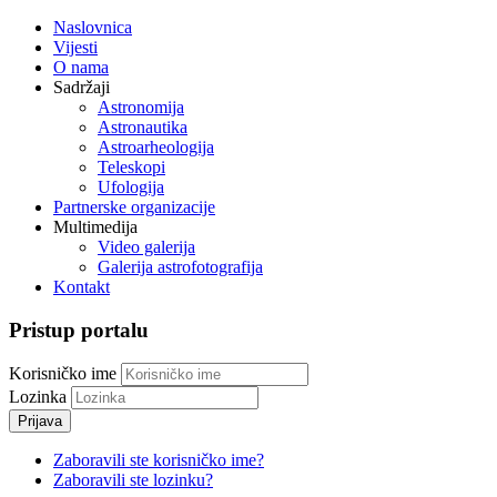
Naslovnica
Vijesti
O nama
Sadržaji
Astronomija
Astronautika
Astroarheologija
Teleskopi
Ufologija
Partnerske organizacije
Multimedija
Video galerija
Galerija astrofotografija
Kontakt
Pristup portalu
Korisničko ime
Lozinka
Prijava
Zaboravili ste korisničko ime?
Zaboravili ste lozinku?