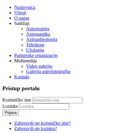
Naslovnica
Vijesti
O nama
Sadržaji
Astronomija
Astronautika
Astroarheologija
Teleskopi
Ufologija
Partnerske organizacije
Multimedija
Video galerija
Galerija astrofotografija
Kontakt
Pristup portalu
Korisničko ime
Lozinka
Prijava
Zaboravili ste korisničko ime?
Zaboravili ste lozinku?