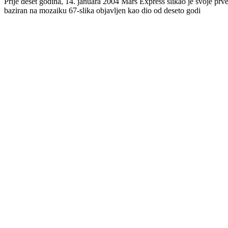
Prije deset godina, 14. januara 2004 Mars Express slikao je svoje prv
baziran na mozaiku 67-slika objavljen kao dio od deseto godi