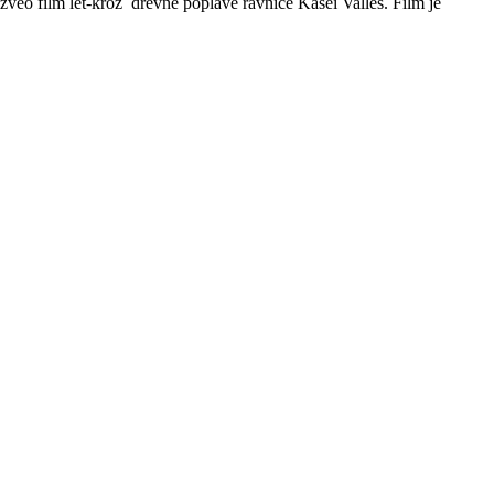
izveo film let-kroz drevne poplave ravnice Kasei Valles. Film je