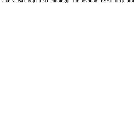
e slike Marsa u boji i u 3D tehnologiji. Tim povodom, ESAin tim je pro