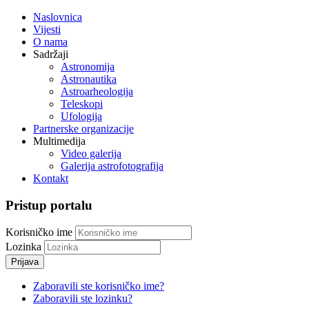
Naslovnica
Vijesti
O nama
Sadržaji
Astronomija
Astronautika
Astroarheologija
Teleskopi
Ufologija
Partnerske organizacije
Multimedija
Video galerija
Galerija astrofotografija
Kontakt
Pristup portalu
Korisničko ime
Lozinka
Prijava
Zaboravili ste korisničko ime?
Zaboravili ste lozinku?